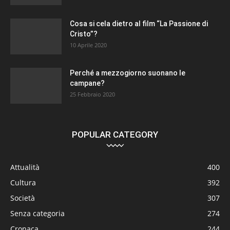
Cosa si cela dietro al film “La Passione di
Cristo”?
10 Aprile 2020
Perché a mezzogiorno suonano le
campane?
25 Febbraio 2020
POPULAR CATEGORY
Attualità
400
Cultura
392
Società
307
Senza categoria
274
Cronaca
244