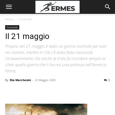
Home
Curiosità
Curiosità
Il 21 maggio
Proprio ieri 21 maggio è stato un giorno normale per tutti
noi italiani, mentre in Cile c'è stata festa nazionale.
Un'avvenimento che anche se triste fa ricordare sempre ai
cileni quella guerra che li ha resi una potenza nell'America
latina.
By
Elia Marchesini
-
22 Maggio 2020
0