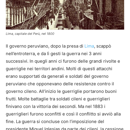
Lima, capitale del Perù, nel 1800
Il governo peruviano, dopo la presa di
Lima
, scappò
nell’entroterra, e da lì gesti la guerra nei 3 anni
successivi. In quegli anni ci furono delle grandi rivolte e
guerriglie nei territori andini. Molti di questi attacchi
erano supportati da generali e soldati del governo
peruviano che opponevano delle resistenze contro il
governo cileno. All’inizio le guerriglie portarono buoni
frutti. Molte battaglie tra soldati cileni e guerriglieri
finivano con la vittoria dei secondi. Ma nel 1883 i
guerriglieri furono sconfitti e così il conflitto si avviò alla
fine. La guerra si concluse con l’imposizione del
presidente Miguel Iglesias da parte dei cileni, la cessione