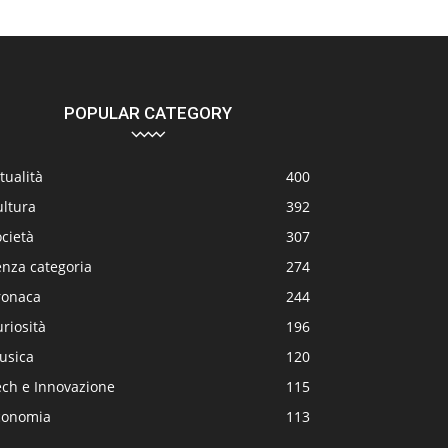
POPULAR CATEGORY
tualità
400
ultura
392
cietà
307
enza categoria
274
ronaca
244
riosità
196
usica
120
ech e Innovazione
115
conomia
113