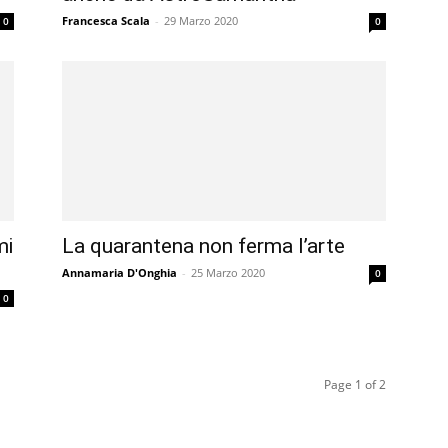
Francesca Scala
-
29 Marzo 2020
0
0
mi
La quarantena non ferma l’arte
Annamaria D'Onghia
-
25 Marzo 2020
0
0
Page 1 of 2