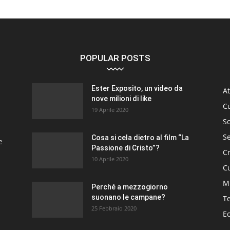
POPULAR POSTS
Ester Exposito, un video da
At
nove milioni di like
C
19 Aprile 2020
So
S
Cosa si cela dietro al film “La
e
Passione di Cristo”?
C
10 Aprile 2020
Cu
M
Perché a mezzogiorno
suonano le campane?
T
25 Febbraio 2020
E