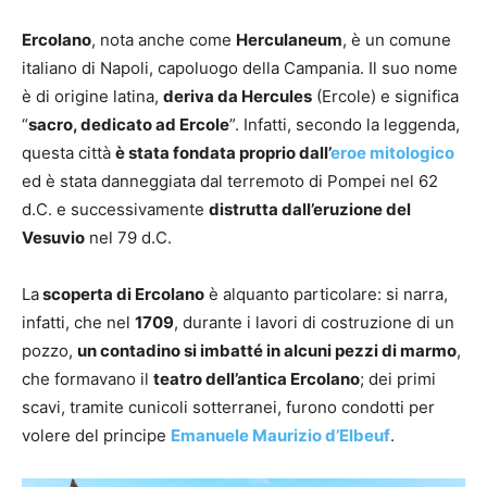
Ercolano
, nota anche come
Herculaneum
, è un comune
italiano di Napoli, capoluogo della Campania. Il suo nome
è di origine latina,
deriva da Hercules
(Ercole) e significa
“
sacro, dedicato ad Ercole
”. Infatti, secondo la leggenda,
questa città
è stata fondata proprio dall’
eroe mitologico
ed è stata danneggiata dal terremoto di Pompei nel 62
d.C. e successivamente
distrutta dall’eruzione del
Vesuvio
nel 79 d.C.
La
scoperta di Ercolano
è alquanto particolare: si narra,
infatti, che nel
1709
, durante i lavori di costruzione di un
pozzo,
un contadino si imbatté in alcuni pezzi di marmo
,
che formavano il
teatro dell’antica Ercolano
; dei primi
scavi, tramite cunicoli sotterranei, furono condotti per
volere del principe
Emanuele Maurizio d’Elbeuf
.