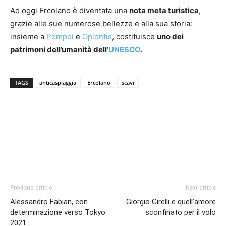
Ad oggi Ercolano è diventata una
nota meta turistica
,
grazie alle sue numerose bellezze e alla sua storia:
insieme a
Pompei
e
Oplontis
, costituisce
uno dei
patrimoni dell’umanità dell’
UNESCO
.
TAGS
anticaspiaggia
Ercolano
scavi
Previous article
Next article
Alessandro Fabian, con
Giorgio Girelli e quell’amore
determinazione verso Tokyo
sconfinato per il volo
2021