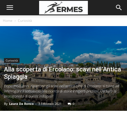
Home
Curiosità
Curiosità
Alla scoperta di Ercolano: scavi nell’Antica
Spiaggia
Dopo molti anni, ripartono gli scavi nell’antica città di Ercolano: si torna ad
interrogare il sottosuolo alla ricerca di storie e reperti preziosi. Chi sarà la
protagonista di queste indagini?
By
Laura Da Ronco
-
3 Febbraio 2021
0