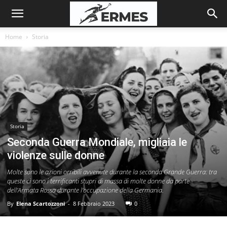
Home
Storia
Storia
Seconda Guerra Mondiale, migliaia le
violenze sulle donne
Molte sono le azioni orribili avvenute durante la seconda Grande Guerra: tra
queste ci sono i terrificanti stupri di massa di molte donne da parte
dell’Armata Rossa durante l’occupazione della Germania.
By
Elena Scartozzoni
-
8 Febbraio 2023
0