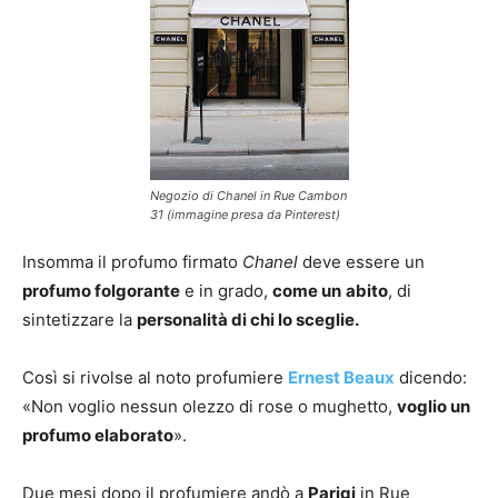
Negozio di Chanel in Rue Cambon
31 (immagine presa da Pinterest)
Insomma il profumo firmato
Chanel
deve essere un
profumo folgorante
e in grado,
come un
abito
, di
sintetizzare la
personalità di chi lo sceglie.
Così si rivolse al noto profumiere
Ernest Beaux
dicendo:
«Non voglio nessun olezzo di rose o mughetto,
voglio un
profumo elaborato
».
Due mesi dopo il profumiere andò a
Parigi
in Rue