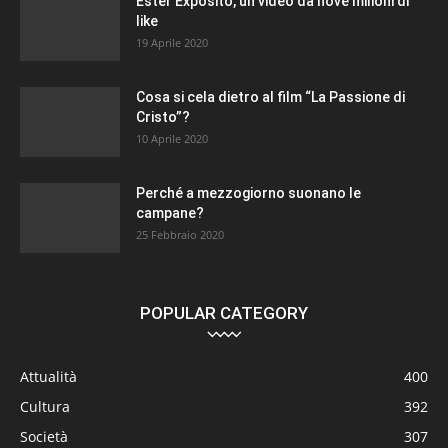
Ester Exposito, un video da nove milioni di
like
19 Aprile 2020
Cosa si cela dietro al film “La Passione di
Cristo”?
10 Aprile 2020
Perché a mezzogiorno suonano le
campane?
25 Febbraio 2020
POPULAR CATEGORY
Attualità
400
Cultura
392
Società
307