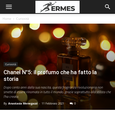
Home
Curiosità
Curiosità
Chanel N°5: il profumo che ha fatto la
storia
Dopo cento anni dalla sua nascita, questa fragranza rivoluzionaria non
smette di essere rinomata in tutto il mondo, grazie soprattutto alla stilista che
l’ha creata.
By
Anastasia Menegazzi
-
11 Febbraio 2021
0