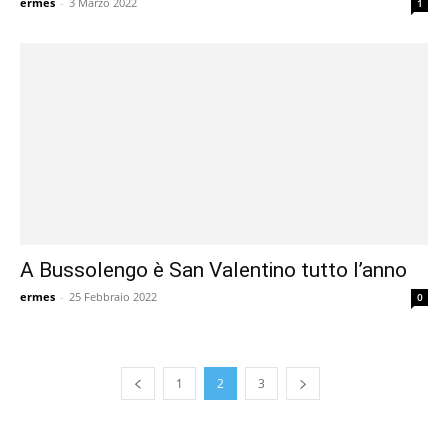
ermes
-
3 Marzo 2022
1
A Bussolengo è San Valentino tutto l’anno
ermes
-
25 Febbraio 2022
0
1
2
3