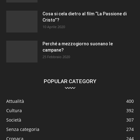
Cosa si cela dietro al film “La Passione di
Cristo”?
10 Aprile 2020
Perché a mezzogiorno suonano le
campane?
25 Febbraio 2020
POPULAR CATEGORY
Attualità
400
Cultura
392
Società
307
Senza categoria
274
Cronaca
244