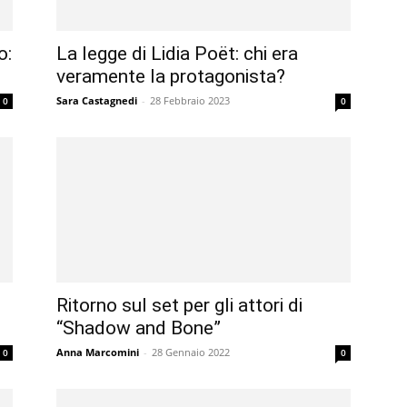
o:
La legge di Lidia Poët: chi era
veramente la protagonista?
Sara Castagnedi
-
28 Febbraio 2023
0
0
Ritorno sul set per gli attori di
“Shadow and Bone”
Anna Marcomini
-
28 Gennaio 2022
0
0