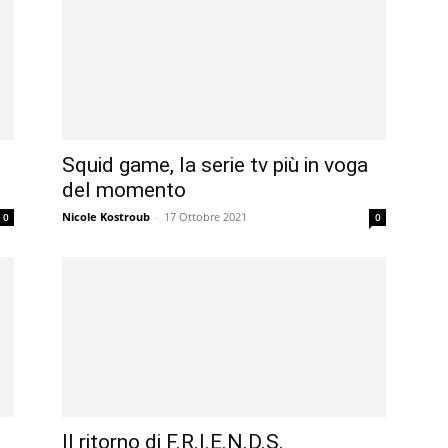
Squid game, la serie tv più in voga
del momento
Nicole Kostroub
-
17 Ottobre 2021
0
0
Il ritorno di F.R.I.E.N.D.S.