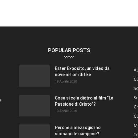
POPULAR POSTS
Ester Exposito, un video da
At
nove milioni di like
C
19 Aprile 2020
So
S
Cosa si cela dietro al film “La
e
Passione di Cristo”?
C
10 Aprile 2020
Cu
M
Perché a mezzogiorno
suonano le campane?
T