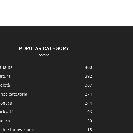
POPULAR CATEGORY
tualità
400
ultura
392
cietà
307
enza categoria
274
ronaca
244
riosità
196
usica
120
ech e Innovazione
115