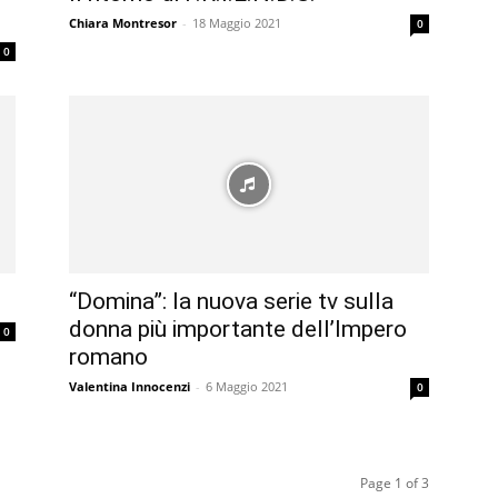
Chiara Montresor
-
18 Maggio 2021
0
0
“Domina”: la nuova serie tv sulla
donna più importante dell’Impero
0
romano
Valentina Innocenzi
-
6 Maggio 2021
0
Page 1 of 3